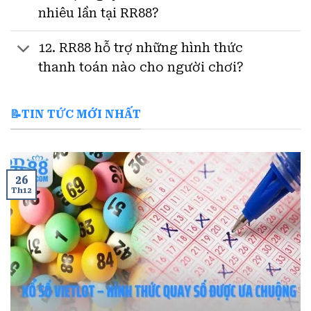
nhiêu lần tại RR88?
12. RR88 hỗ trợ những hình thức
thanh toán nào cho người chơi?
📝TIN TỨC MỚI NHẤT
26
Th12