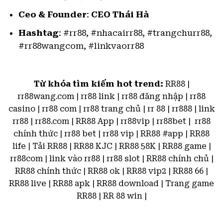
Ceo & Founder
:
CEO Thái Hà
Hashtag
: #rr88, #nhacairr88, #trangchurr88,
#rr88wangcom, #linkvaorr88
Từ khóa tìm kiếm hot trend:
RR88 |
rr88wang.com
| rr88 link | rr88 đăng nhập | rr88
casino | rr88 com | rr88 trang chủ | rr 88 | rr888 | link
rr88 | rr88.com | RR88 App | rr88vip | rr88bet | rr88
chính thức | rr88 bet | rr88 vip | RR88 #app | RR88
life | Tải RR88 | RR88 KJC | RR88 58K | RR88 game |
rr88com | link vào rr88 | rr88 slot | RR88 chính chủ |
RR88 chính thức | RR88 ok | RR88 vip2 | RR88 66 |
RR88 live | RR88 apk | RR88 download | Trang game
RR88 | RR 88 win |