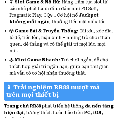
🎯
Slot Game & Nổ Hũ:
Hàng trăm tựa slot từ
các nhà phát hành đình đám như PG Soft,
Pragmatic Play, CQ9… Cơ hội nổ
Jackpot
khủng mỗi ngày
, thưởng tiền mặt siêu tốc.
🎲
Game Bài & Truyền Thống:
Tài xỉu, xóc đĩa,
lô đề, tiến lên, mậu binh – những trò chơi thân
quen, dễ thắng và có thể giải trí mọi lúc, mọi
nơi.
🕹
Mini Game Nhanh:
Trò chơi ngắn, dễ chơi –
thích hợp giải trí ngắn hạn, giúp bạn thư giãn
mà vẫn có cơ hội nhận thưởng thật.
📱
Trải nghiệm RR88 mượt mà
trên mọi thiết bị
Trang chủ RR88
phát triển hệ thống
đa nền tảng
hiện đại
, tương thích hoàn hảo trên
PC, iOS,