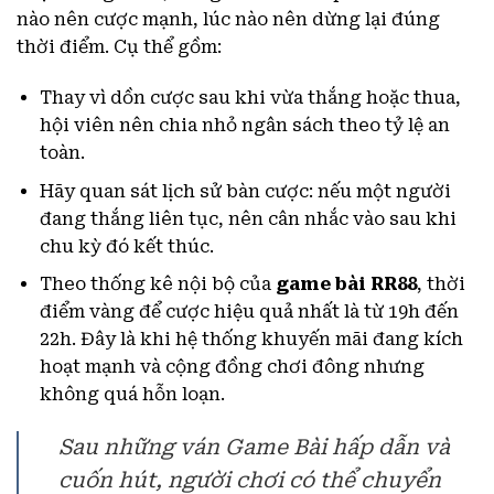
nào nên cược mạnh, lúc nào nên dừng lại đúng
thời điểm. Cụ thể gồm:
Thay vì dồn cược sau khi vừa thắng hoặc thua,
hội viên nên chia nhỏ ngân sách theo tỷ lệ an
toàn.
Hãy quan sát lịch sử bàn cược: nếu một người
đang thắng liên tục, nên cân nhắc vào sau khi
chu kỳ đó kết thúc.
Theo thống kê nội bộ của
game bài RR88
, thời
điểm vàng để cược hiệu quả nhất là từ 19h đến
22h. Đây là khi hệ thống khuyến mãi đang kích
hoạt mạnh và cộng đồng chơi đông nhưng
không quá hỗn loạn.
Sau những ván Game Bài hấp dẫn và
cuốn hút, người chơi có thể chuyển