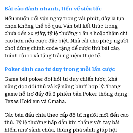
Bài cào đánh nhanh, tiền về siêu tốc
Nếu muốn đổi vận ngay trong vài phút, đây là lựa
chọn không thể bỏ qua. Ván bài kết thúc trong
chưa đến 20 giây, tỷ lệ thưởng 1 ăn 3 hoặc thậm chí
cao hơn nếu cược đặc biệt. Nhà cái cho phép người
chơi dùng chính code tặng để cược thử bài cào,
tránh rủi ro và tăng trải nghiệm thực tế.
Poker đỉnh cao tư duy trong mỗi lần cược
Game bài poker đòi hỏi tư duy chiến lược, khả
năng đọc đối thủ và kỹ năng bluff hợp lý. Trang
game hỗ trợ đầy đủ 2 phiên bản Poker thông dụng:
Texas Hold’em và Omaha.
Các bàn đấu chia theo cấp độ từ người mới đến cao
thủ. Tỷ lệ thưởng hấp dẫn khi thắng với tay bài
hiếm như sảnh chúa, thùng phá sảnh giúp hội