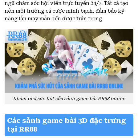
ngũ chăm sóc hội viên trực tuyến 24/7. Tất cả tạo
nên môi trường cá cược minh bạch, đảm bảo kỹ
năng lẫn may mắn đều được trân trọng.
Khám phá sức hút của sảnh game bài RR88 online
Các sảnh game bài 3D đặc trưng
tại RR88