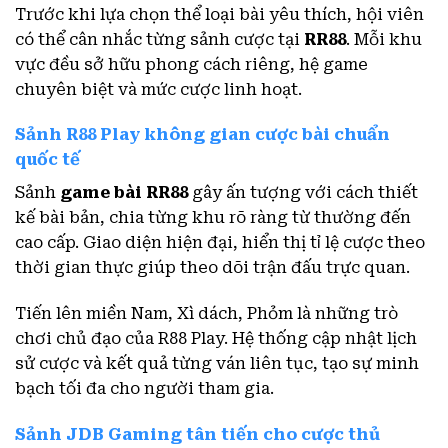
Trước khi lựa chọn thể loại bài yêu thích, hội viên
có thể cân nhắc từng sảnh cược tại
RR88
. Mỗi khu
vực đều sở hữu phong cách riêng, hệ game
chuyên biệt và mức cược linh hoạt.
Sảnh R88 Play không gian cược bài chuẩn
quốc tế
Sảnh
game bài RR88
gây ấn tượng với cách thiết
kế bài bản, chia từng khu rõ ràng từ thường đến
cao cấp. Giao diện hiện đại, hiển thị tỉ lệ cược theo
thời gian thực giúp theo dõi trận đấu trực quan.
Tiến lên miền Nam, Xì dách, Phỏm là những trò
chơi chủ đạo của R88 Play. Hệ thống cập nhật lịch
sử cược và kết quả từng ván liên tục, tạo sự minh
bạch tối đa cho người tham gia.
Sảnh JDB Gaming tân tiến cho cược thủ