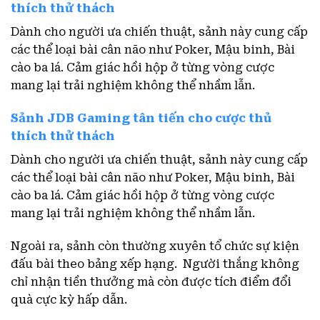
thích thử thách
Dành cho người ưa chiến thuật, sảnh này cung cấp
các thể loại bài cân não như Poker, Mậu binh, Bài
cào ba lá. Cảm giác hồi hộp ở từng vòng cược
mang lại trải nghiệm không thể nhầm lẫn.
Sảnh JDB Gaming tân tiến cho cược thủ
thích thử thách
Dành cho người ưa chiến thuật, sảnh này cung cấp
các thể loại bài cân não như Poker, Mậu binh, Bài
cào ba lá. Cảm giác hồi hộp ở từng vòng cược
mang lại trải nghiệm không thể nhầm lẫn.
Ngoài ra, sảnh còn thường xuyên tổ chức sự kiện
đấu bài theo bảng xếp hạng. Người thắng không
chỉ nhận tiền thưởng mà còn được tích điểm đổi
quà cực kỳ hấp dẫn.