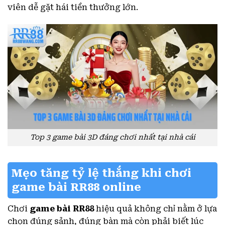
viên dễ gặt hái tiền thưởng lớn.
Top 3 game bài 3D đáng chơi nhất tại nhà cái
Mẹo tăng tỷ lệ thắng khi chơi
game bài RR88 online
Chơi
game bài RR88
hiệu quả không chỉ nằm ở lựa
chọn đúng sảnh, đúng bàn mà còn phải biết lúc