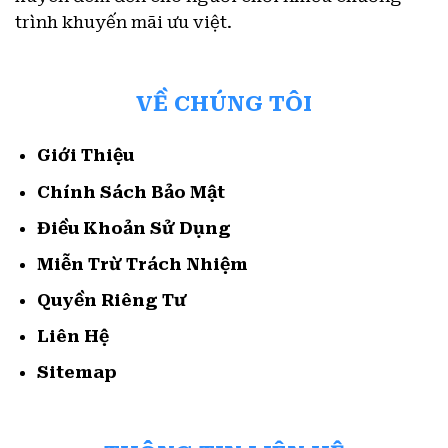
trình khuyến mãi ưu việt.
VỀ CHÚNG TÔI
Giới Thiệu
Chính Sách Bảo Mật
Điều Khoản Sử Dụng
Miễn Trừ Trách Nhiệm
Quyền Riêng Tư
Liên Hệ
Sitemap