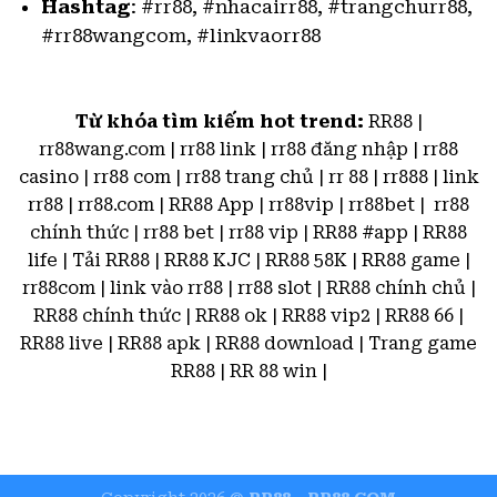
Hashtag
: #rr88, #nhacairr88, #trangchurr88,
#rr88wangcom, #linkvaorr88
Từ khóa tìm kiếm hot trend:
RR88 |
rr88wang.com
| rr88 link | rr88 đăng nhập | rr88
casino | rr88 com | rr88 trang chủ | rr 88 | rr888 | link
rr88 | rr88.com | RR88 App | rr88vip | rr88bet | rr88
chính thức | rr88 bet | rr88 vip | RR88 #app | RR88
life | Tải RR88 | RR88 KJC | RR88 58K | RR88 game |
rr88com | link vào rr88 | rr88 slot | RR88 chính chủ |
RR88 chính thức | RR88 ok | RR88 vip2 | RR88 66 |
RR88 live | RR88 apk | RR88 download | Trang game
RR88 | RR 88 win |