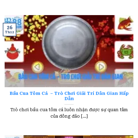
26
Th12
Bầu Cua Tôm Cá – Trò Chơi Giải Trí Dân Gian Hấp
Dẫn
Trò chơi bầu cua tôm cá luôn nhận được sự quan tâm
của đông đảo [...]