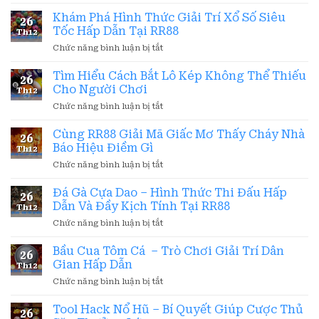
Poker
Hấp
Dẫn
RR88–
Khám Phá Hình Thức Giải Trí Xổ Số Siêu
Dẫn
Tại
26
Trò
Tại
Tốc Hấp Dẫn Tại RR88
RR88
Th12
Chơi
Các
ở
Chức năng bình luận bị tắt
Bài
Sòng
Khám
Đỉnh
Bài
Phá
Tìm Hiểu Cách Bắt Lô Kép Không Thể Thiếu
Cao
Trực
26
Hình
Kết
Cho Người Chơi
Tuyến
Th12
Thức
Hợp
ở
Chức năng bình luận bị tắt
Giải
Chiến
Tìm
Trí
Thuật
Hiểu
Cùng RR88 Giải Mã Giấc Mơ Thấy Cháy Nhà
Xổ
26
Cách
Số
Báo Hiệu Điềm Gì
Th12
Bắt
Siêu
ở
Chức năng bình luận bị tắt
Lô
Tốc
Cùng
Kép
Hấp
RR88
Đá Gà Cựa Dao – Hình Thức Thi Đấu Hấp
Không
Dẫn
26
Giải
Thể
Dẫn Và Đầy Kịch Tính Tại RR88
Tại
Th12
Mã
Thiếu
RR88
ở
Chức năng bình luận bị tắt
Giấc
Cho
Đá
Mơ
Người
Gà
Bầu Cua Tôm Cá – Trò Chơi Giải Trí Dân
Thấy
Chơi
26
Cựa
Cháy
Gian Hấp Dẫn
Th12
Dao
Nhà
ở
Chức năng bình luận bị tắt
–
Báo
Bầu
Hình
Hiệu
Cua
Tool Hack Nổ Hũ – Bí Quyết Giúp Cược Thủ
Thức
Điềm
26
Tôm