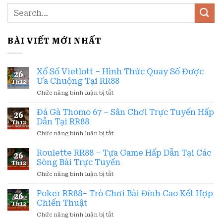
BÀI VIẾT MỚI NHẤT
Xổ Số Vietlott – Hình Thức Quay Số Được
26
Ưa Chuộng Tại RR88
Th12
ở
Chức năng bình luận bị tắt
Xổ
Số
Đá Gà Thomo 67 – Sân Chơi Trực Tuyến Hấp
26
Vietlott
Dẫn Tại RR88
Th12
–
ở
Chức năng bình luận bị tắt
Hình
Đá
Thức
Gà
Roulette RR88 – Tựa Game Hấp Dẫn Tại Các
Quay
26
Thomo
Số
Sòng Bài Trực Tuyến
Th12
67
Được
ở
Chức năng bình luận bị tắt
–
Ưa
Roulette
Sân
Chuộng
RR88
Poker RR88– Trò Chơi Bài Đỉnh Cao Kết Hợp
Chơi
Tại
26
–
Trực
Chiến Thuật
RR88
Th12
Tựa
Tuyến
ở
Chức năng bình luận bị tắt
Game
Hấp