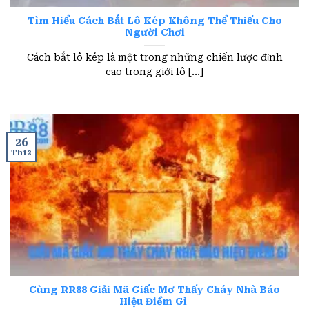
Tìm Hiểu Cách Bắt Lô Kép Không Thể Thiếu Cho
Người Chơi
Cách bắt lô kép là một trong những chiến lược đỉnh
cao trong giới lô [...]
26
Th12
Cùng RR88 Giải Mã Giấc Mơ Thấy Cháy Nhà Báo
Hiệu Điềm Gì