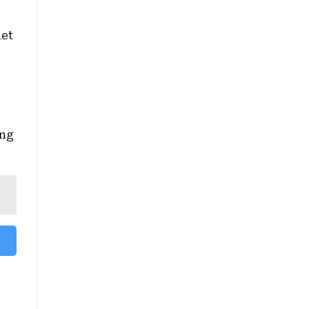
net
àng