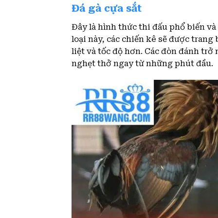
Đá gà cựa sắt
Đây là hình thức thi đấu phổ biến v
loại này, các chiến kê sẽ được trang
liệt và tốc độ hơn. Các đòn đánh trở
nghẹt thở ngay từ những phút đầu.