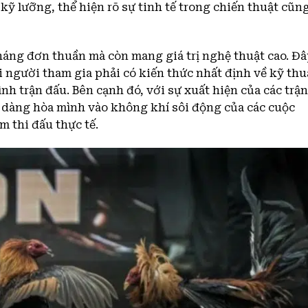
ỹ lưỡng, thể hiện rõ sự tinh tế trong chiến thuật cũn
háng đơn thuần mà còn mang giá trị nghệ thuật cao. Đâ
ỏi người tham gia phải có kiến thức nhất định về kỹ thu
ình trận đấu. Bên cạnh đó, với sự xuất hiện của các trận
ễ dàng hòa mình vào không khí sôi động của các cuộc
m thi đấu thực tế.