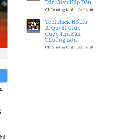
Dân Gian Hấp Dẫn
Điềm
–
Gì
ở
Chức năng bình luận bị tắt
Hình
Bầu
Thức
Cua
Thi
Tool Hack Nổ Hũ –
26
Tôm
Đấu
Bí Quyết Giúp
Th12
Cá
Hấp
Cược Thủ Săn
–
Dẫn
Thưởng Lớn
Trò
Và
Chơi
Đầy
ở
Chức năng bình luận bị tắt
Giải
Kịch
Tool
Trí
Tính
Hack
Dân
Tại
Nổ
Gian
RR88
Hũ
Hấp
–
Dẫn
Bí
Quyết
òn
Giúp
Cược
Thủ
Săn
g
Thưởng
Lớn
khả