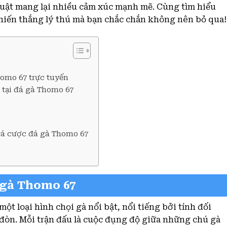
huật mang lại nhiều cảm xúc mạnh mẽ. Cùng tìm hiểu
chiến thắng lý thú mà bạn chắc chắn không nên bỏ qua!
omo 67 trực tuyến
 tại đá gà Thomo 67
cá cược đá gà Thomo 67
á gà Thomo 67
ột loại hình chọi gà nổi bật, nổi tiếng bởi tính đối
đòn. Mỗi trận đấu là cuộc đụng độ giữa những chú gà