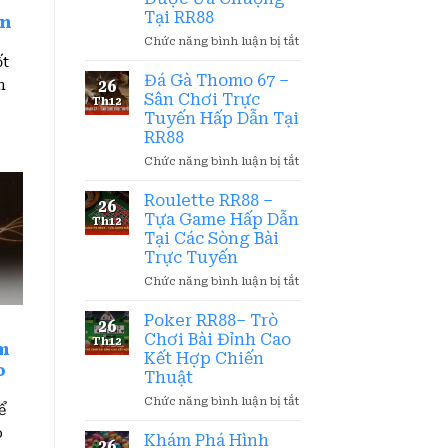
Tại RR88
ẫn
ở
Chức năng bình luận bị tắt
Xổ
ốt
Số
Đá Gà Thomo 67 –
h
26
Vietlott
Sân Chơi Trực
Th12
–
Tuyến Hấp Dẫn Tại
Hình
RR88
Thức
Quay
ở
Chức năng bình luận bị tắt
Số
Đá
Được
Gà
Roulette RR88 –
26
Ưa
Thomo
Tựa Game Hấp Dẫn
Th12
Chuộng
67
Tại Các Sòng Bài
Tại
–
Trực Tuyến
RR88
Sân
Chơi
ở
Chức năng bình luận bị tắt
Trực
Roulette
Tuyến
RR88
Poker RR88– Trò
26
Hấp
–
Chơi Bài Đỉnh Cao
Th12
àm
Dẫn
Tựa
Kết Hợp Chiến
Tại
Game
o
Thuật
RR88
Hấp
Dẫn
ở
Chức năng bình luận bị tắt
ể
Tại
Poker
o
Các
RR88–
Khám Phá Hình
26