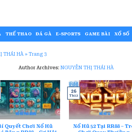
Á
THỂ THAO
ĐÁ GÀ
E-SPORTS
GAME BÀI
XỔ SỐ
Ị THÁI HÀ
»
Trang 3
Author Archives:
NGUYỄN THỊ THÁI HÀ
26
Th12
Bí Quyết Chơi Nổ Hũ
Nổ Hũ 52 Tại RR88 – T