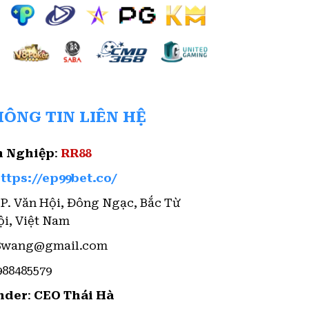
ÔNG TIN LIÊN HỆ
h Nghiệp
:
RR88
ttps://ep99bet.co/
6 P. Văn Hội, Đông Ngạc, Bắc Từ
ội, Việt Nam
8wang@gmail.com
0988485579
nder
:
CEO Thái Hà