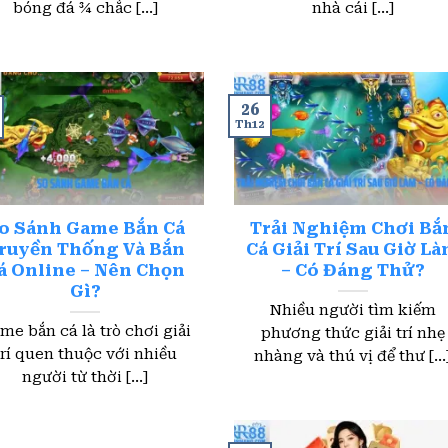
bóng đá ¾ chắc [...]
nhà cái [...]
26
Th12
o Sánh Game Bắn Cá
Trải Nghiệm Chơi Bắ
ruyền Thống Và Bắn
Cá Giải Trí Sau Giờ L
á Online – Nên Chọn
– Có Đáng Thử?
Gì?
Nhiều người tìm kiếm
me bắn cá là trò chơi giải
phương thức giải trí nhẹ
trí quen thuộc với nhiều
nhàng và thú vị để thư [...
người từ thời [...]